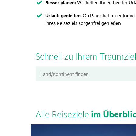
Zutreffend
Besser planen:
Wir helfen Ihnen bei der U
Zutreffend
Urlaub genießen:
Ob Pauschal- oder Individ
Ihres Reiseziels sorgenfrei genießen
Schnell zu Ihrem Traum­zie
im Über­bli
Alle Reise­ziele