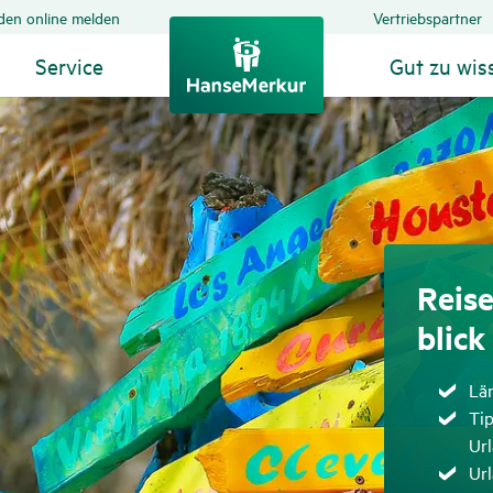
den online melden
Vertriebspartner
Service
Gut zu wis
Reise
blick
Zut
Lä
Zut
Tip
Url
Zut
Url