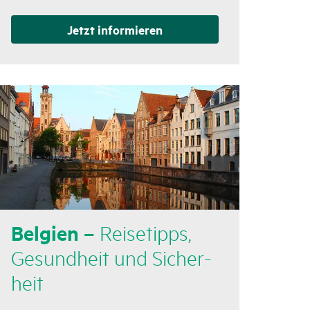
Jetzt infor­mieren
Belgien –
Reise­tipps,
Gesund­heit und Sicher­
heit