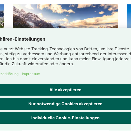
Argen­ti­nien –
Reise­
tipps, Gesund­heit und
Sicher­heit
Was Sie für Ihre Argentinien-Reise
beachten sollten
Jetzt infor­mieren