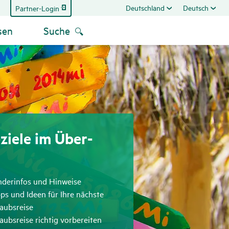
Deutschland
Deutsch
Partner-Login
sen
Suche
­ziele im Über­
reffend
nderinfos und Hinweise
reffend
ps und Ideen für Ihre nächste
aubsreise
reffend
aubsreise richtig vorbereiten