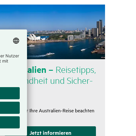
Austra­lien –
Reise­tipps,
Gesund­heit und Sicher­
heit
Was Sie für Ihre Australien-Reise beachten
sollten
Jetzt infor­mieren