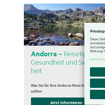
Andorra –
Reise­tipps,
Gesund­heit und Sicher­
heit
Was Sie für Ihre Andorra-Reise beachten
sollten
Jetzt infor­mieren