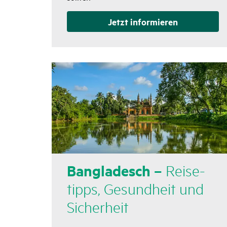
Jetzt infor­mieren
Bangla­desch –
Reise­
tipps, Gesund­heit und
Sicher­heit