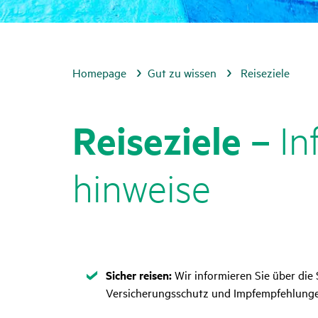
Homepage
Gut zu wissen
Reiseziele
Reise­ziele –
Inf
hin­weise
Zutreffend
Sicher reisen:
Wir informieren Sie über die
Versicherungsschutz und Impfempfehlung