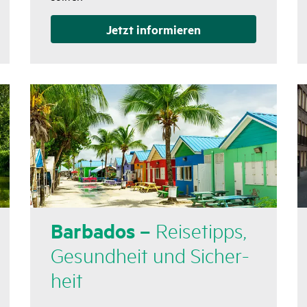
Jetzt infor­mieren
Barbados –
Reise­tipps,
Gesund­heit und Sicher­
heit