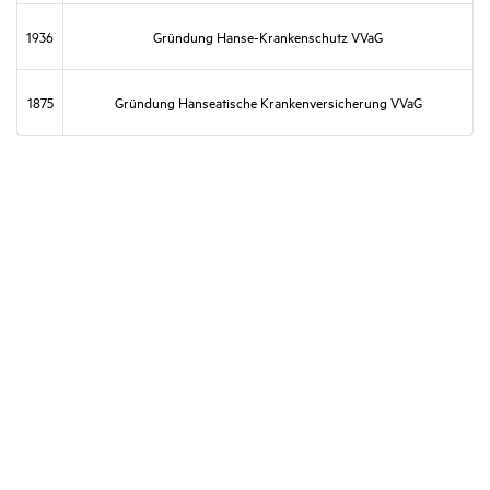
1936
Grün­dung Hanse-Kran­ken­schutz VVaG
1875
Grün­dung Hansea­ti­sche Kran­ken­ver­si­che­rung VVaG