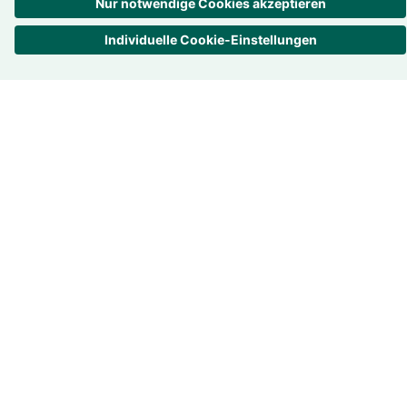
Deutschland
Trans­pa­renz ist uns wichtig
Bewer­tungen –
4.7
/
5
860
Rezensionen
Alle Bewertungen
über eKomi
Unter­nehmen