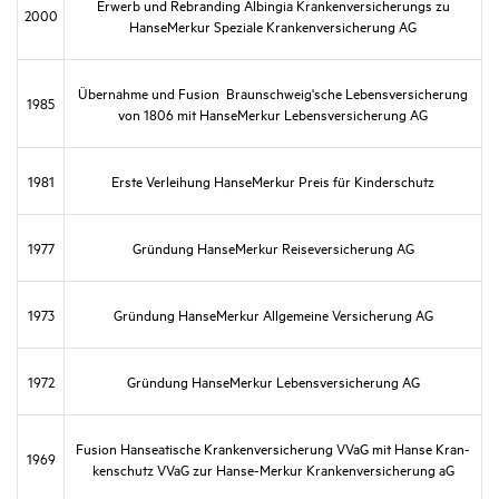
Erwerb und Rebran­ding Albingia Kran­ken­ver­si­che­rungs zu
2000
HanseMerkur Speziale Kran­ken­ver­si­che­rung AG
Über­nahme und Fusion Braun­schwei­g'­sche Lebens­ver­si­che­rung
1985
von 1806 mit HanseMerkur Lebens­ver­si­che­rung AG
1981
Erste Verlei­hung HanseMerkur Preis für Kinder­schutz
1977
Grün­dung HanseMerkur Reise­ver­si­che­rung AG
1973
Grün­dung HanseMerkur Allge­meine Versi­che­rung AG
1972
Grün­dung HanseMerkur Lebens­ver­si­che­rung AG
Fusion Hansea­ti­sche Kran­ken­ver­si­che­rung VVaG mit Hanse Kran­
1969
ken­schutz VVaG zur Hanse-Merkur Kran­ken­ver­si­che­rung aG