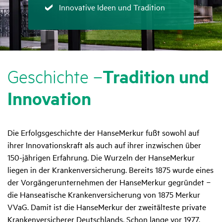
Zutreffend
Innovative Ideen und Tradition
Tradi­tion und
Geschichte –
Inno­va­tion
Die Erfolgsgeschichte der HanseMerkur fußt sowohl auf
ihrer Innovationskraft als auch auf ihrer inzwischen über
150-jährigen Erfahrung. Die Wurzeln der HanseMerkur
liegen in der Krankenversicherung. Bereits 1875 wurde eines
der Vorgängerunternehmen der HanseMerkur gegründet −
die Hanseatische Krankenversicherung von 1875 Merkur
VVaG. Damit ist die HanseMerkur der zweitälteste private
Krankenversicherer Deutschlands. Schon lange vor 1977,