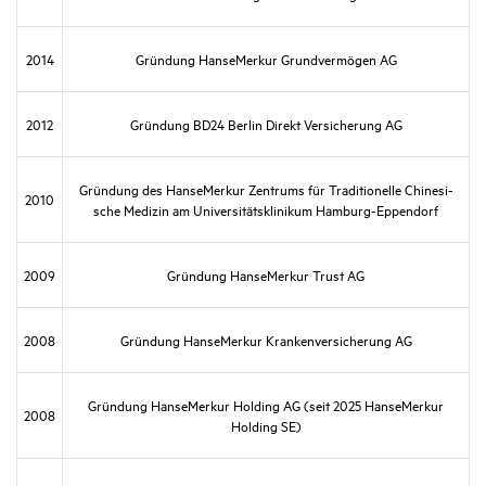
2014
Grün­dung HanseMerkur Grund­ver­mögen AG
2012
Grün­dung BD24 Berlin Direkt Versi­che­rung AG
Grün­dung des HanseMerkur Zentrums für Tradi­tio­nelle Chine­si­
2010
sche Medizin am Univer­si­täts­kli­nikum Hamburg-Eppen­dorf
2009
Grün­dung HanseMerkur Trust AG
2008
Grün­dung HanseMerkur Kran­ken­ver­si­che­rung AG
Grün­dung HanseMerkur Holding AG (seit 2025 HanseMerkur
2008
Holding SE)