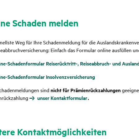
ine Schaden melden
nellste Weg für Ihre Schadenmeldung für die Auslandskrankenver
seabbruchversicherung: Einfach das Formular online ausfüllen 
ine-Schadenformular Reiserücktritt-, Reiseabbruch- und Ausla
ine-Schadenformular Insolvenzversicherung
Schadenmeldungen sind
nicht für Prämienrückzahlungen
geeignet
nrückzahlung
unser Kontaktformular
.
ere Kontakt­mög­lich­keiten