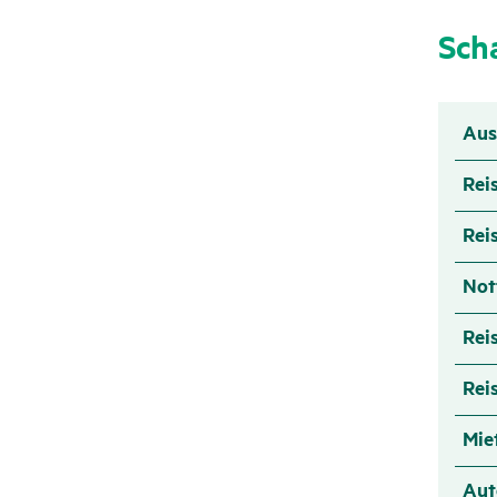
Scha
Aus
Rei
Rei
Not
Rei
Rei
Mie
Aut