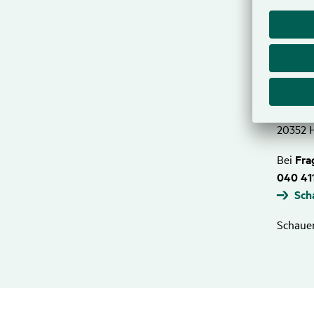
Ihre au
rei
Oder sc
HanseM
Abt. R
Postfac
20352 
Bei
Fra
040 41
Sch
Schauen