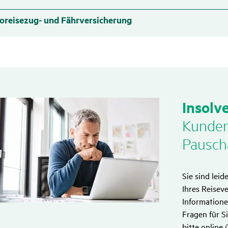
oreisezug- und Fährversicherung
Insol­v
Kunden­
Pauscha
Sie sind lei
Ihres Reisev
Informatione
Fragen für S
bitte online