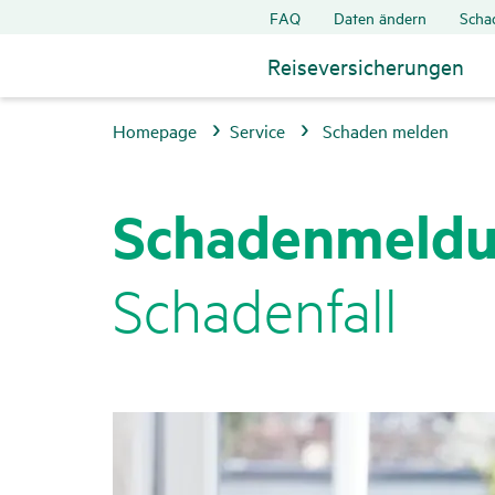
FAQ
Daten ändern
Scha
Reiseversicherungen
Homepage
Service
Schaden melden
Scha­den­mel­d
Scha­den­fall