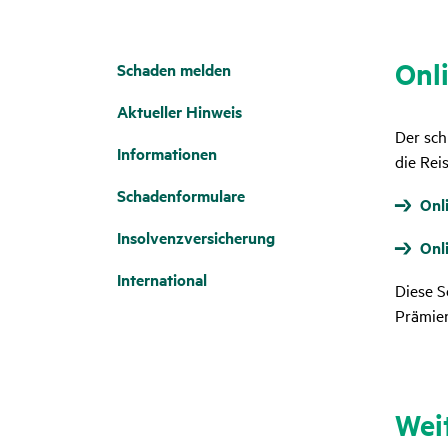
Onl
Schaden melden
Aktu­eller Hinweis
Der sch
Infor­ma­tionen
die Rei
Scha­den­for­mu­lare
Onl
Insol­venz­ver­si­che­rung
Onl
Inter­na­tional
Diese 
Prämie
Weit