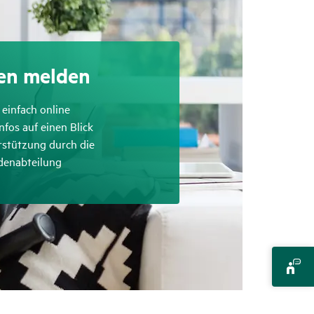
en melden
ffend
einfach online
ffend
Infos auf einen Blick
ffend
rstützung durch die
denabteilung