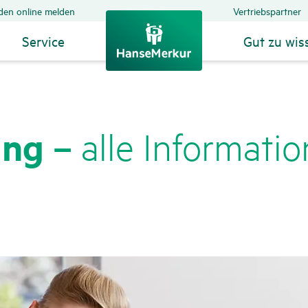
den online melden
Vertriebspartner
Service
Gut zu wis
ung –
alle Infor­ma­ti