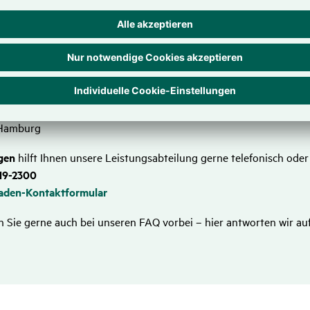
sgefüllte Schadenmeldung senden Sie bitte
per E-Mail
an:
seleistung@hansemerkur.de
hicken Sie Ihre Schadenmeldung
per Brief
an:
erkur Reiseversicherung AG
LK
h
Hamburg
gen
hilft Ihnen unsere Leistungsabteilung gerne telefonisch oder
19-2300
aden-Kontaktformular
 Sie gerne auch bei unseren FAQ vorbei – hier antworten wir au