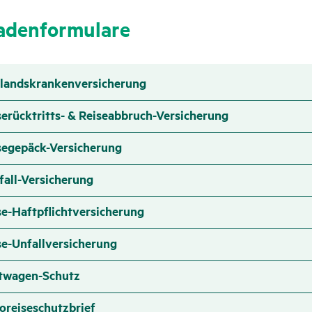
­den­for­mu­lare
landskrankenversicherung
serücktritts- & Reiseabbruch-Versicherung
segepäck-Versicherung
fall-Versicherung
se-Haftpflichtversicherung
se-Unfallversicherung
twagen-Schutz
oreiseschutzbrief