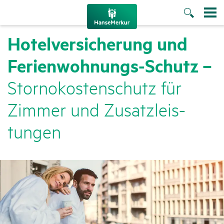
Hotel­ver­si­che­rung und
Feri­en­woh­nungs-Schutz –
Stor­no­kos­ten­schutz für
Zimmer und Zusatz­leis­
tungen