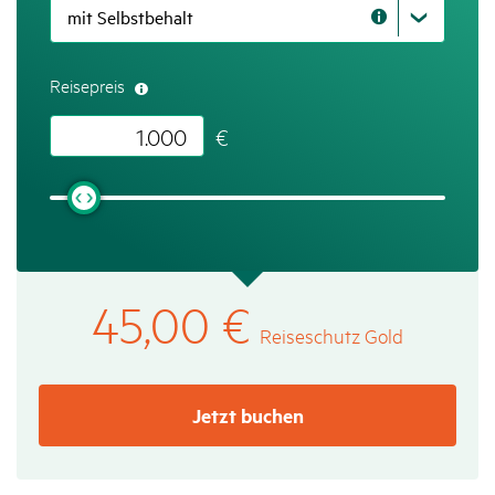
Hinweis
zum
Formularfeld
Reisepreis
€
45,00
€
Reise­schutz Gold
Jetzt buchen