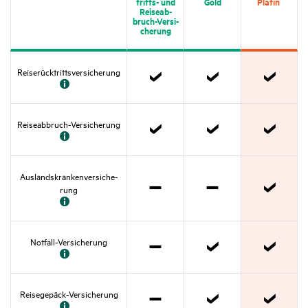
tritts- und
Gold
Platin
Reise­ab­
bruch-Versi­
che­rung
Reise­rück­tritts­ver­si­che­rung
Zutref­
Zutref­
Zutref­
fend
fend
fend
Reise­ab­bruch-Versi­che­rung
Zutref­
Zutref­
Zutref­
fend
fend
fend
Auslands­kran­ken­ver­si­che­
rung
Nicht
Nicht
Zutref­
zutref­
zutref­
fend
fend
fend
Notfall-Versi­che­rung
Nicht
Zutref­
Zutref­
zutref­
fend
fend
fend
Reise­ge­päck-Versi­che­rung