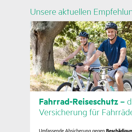
Unsere aktu­ellen Empfeh­l
Fahrrad-Reise­schutz –
d
Versi­che­rung für Fahr­räd
Umfassende Absicherung gegen
Beschädigu