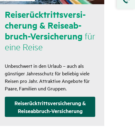
Reise­rück­tritts­ver­si­
che­rung & Reise­ab­
bruch-Versi­che­rung
für
eine Reise
Unbeschwert in den Urlaub
–
auch als
günstiger Jahresschutz für beliebig viele
Reisen pro Jahr. Attraktive Angebote für
Paare, Familien und Gruppen.
Reise­rück­tritts­ver­si­che­rung &
Reise­ab­bruch-Versi­che­rung