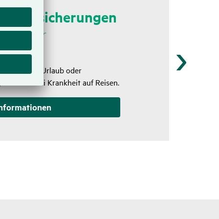
en­ver­si­che­rungen
zichtbar
k: die
g für Ihren Urlaub oder
er Schutz bei Krankheit auf Reisen.
nfor­ma­tionen