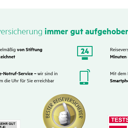
immer gut aufge­hobe
r­si­che­rung
gelmäßig
von Stiftung
Reisever
zeichnet
Minuten 
se-Notruf-Service
–
wir sind in
Mit dem 
 die Uhr für Sie erreichbar
Smartpho