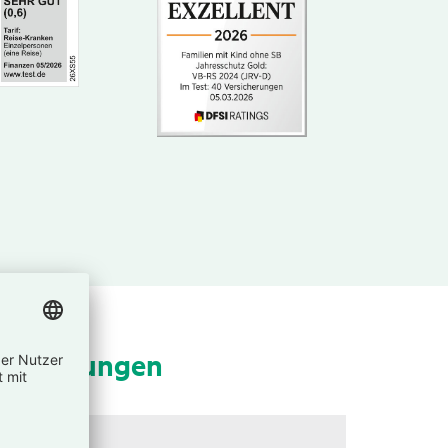
­si­che­rungen