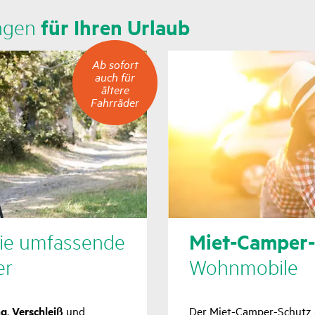
für Ihren Urlaub
ungen
Ab
Ab sofort
sofort
auch für
auch
ältere
für
Fahrräder
ältere
Fahrräder
Miet-Camper-
ie umfas­sende
er
Wohn­mo­bile
ng
,
Verschleiß
und
Der Miet-Camper-Schutz