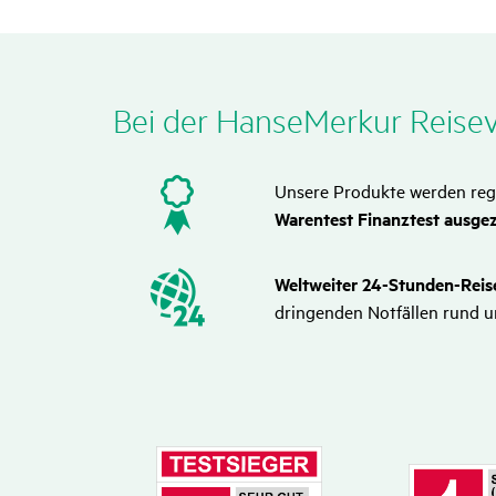
Bei der HanseMerkur Reise­ve
Unsere Produkte werden re
Warentest Finanztest ausge
Welt­weiter 24-Stunden-Rei
dringenden Notfällen rund um