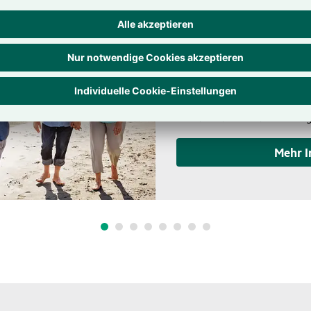
Auslands­kran­k
–
einfach unver­
Gehört immer mit ins Gepäc
Auslandskrankenversicherun
Auslandsaufenthalt. Wichtig
Mehr I