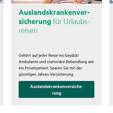
Auslands­kran­ken­ver­
si­che­rung
für Urlaubs­
reisen
Gehört auf jeder Reise ins Gepäck!
Ambulante und stationäre Behandlung wie
ein Privatpatient. Sparen Sie mit der
günstigen Jahres-Versicherung.
Auslands­kranken­versi­che­
rung