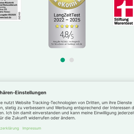
Arten von Reise­ver
ie verschie­denen