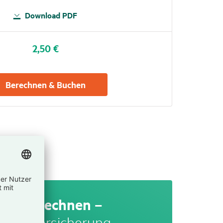
Down­load PDF
2,50 €
Berechnen & Buchen
eis be­rech­nen –
cket-Versi­che­rung