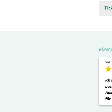
Tic
Leis
Der 
vers
eKomi 
Bei 
vor 
Ersa
run
Ich 
Vers
buc
Uner
Aus
für 
Uner