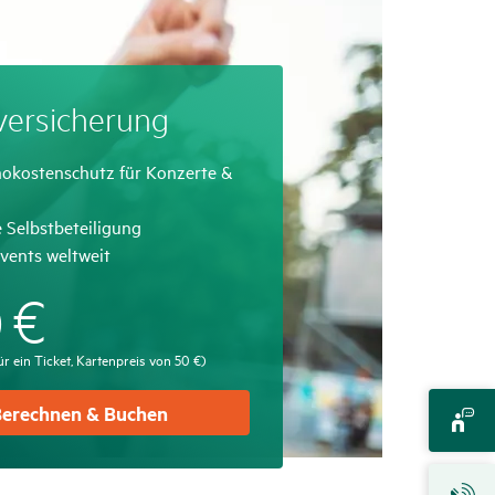
ver­si­che­rung
ffend
nokostenschutz für Konzerte &
ffend
 Selbstbeteiligung
ffend
vents weltweit
€
0
ür ein Ticket, Kartenpreis von 50 €)
erechnen & Buchen