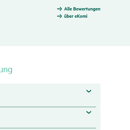
fend
Alle Bewertungen
Zutref­
über eKomi
fend
Zutref­
fend
Zutref­
fend
Zutref­
fend
Zutref­
rung
fend
Zutref­
fend
Zutref­
l­
fend
Zutref­
fend