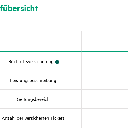
f­über­sicht
Rück­tritts­ver­si­che­rung
Zutref­
fend
Leis­tungs­be­schrei­bung
Geltungs­be­reich
Anzahl der versi­cherten Tickets