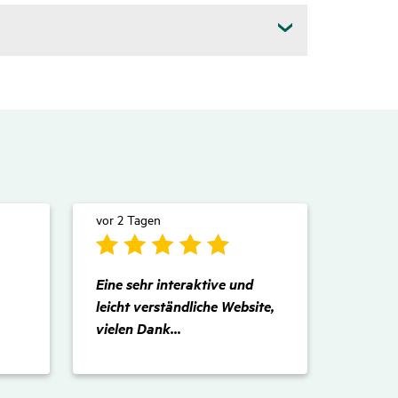
Ticket-Rück­tritts­versi­che­rung
es, wenn eine gebuchte Veran­stal­tung aus
vor 2 Tagen
­
Zutref­
fend
Eine sehr interaktive und
leicht verständliche Website,
vielen Dank...
Zutref­
fend
Zutref­