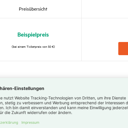
Preis­über­sicht
Beispiel­preis
(bei einem Ticket­preis von 50 €)
Pr
€
ketpreis
Ti