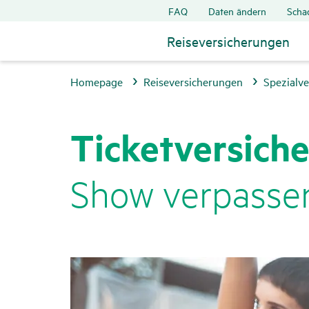
FAQ
Daten ändern
Scha
Reiseversicherungen
Homepage
Reiseversicherungen
Spezialv
Ticket­ver­si­ch
Show verpasse