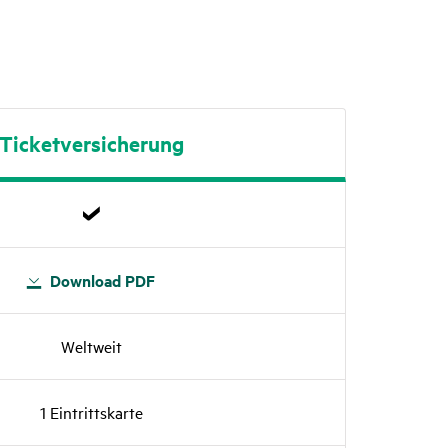
Ticket­ver­si­che­rung
Down­load PDF
Welt­weit
1 Eintritts­karte