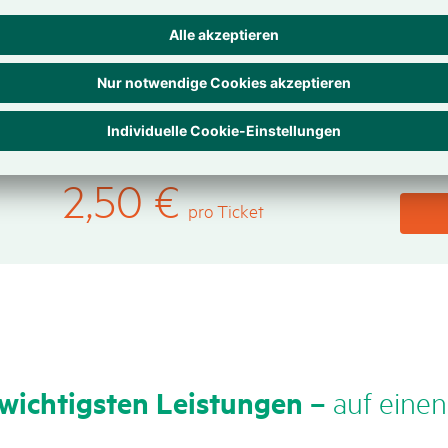
Pas
und
Prä
2,50
€
pro Ticket
wich­tigsten Leis­tungen –
auf einen