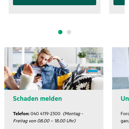
Schaden melden
Un
Telefon:
040 4119-2300
(Montag -
For
Freitag von 08.00 – 18.00 Uhr)
ganz