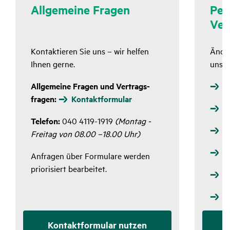
Allge­meine Fragen
Per
Ver
Kontak­tieren Sie uns – wir helfen
Änder
Ihnen gerne.
unser
Allge­meine Fragen und Vertrags­
B
fragen:
Kontakt­for­mular
N
Telefon:
040 4119-1919
(Montag -
A
Freitag von 08.00 –18.00 Uhr)
P
Anfragen über Formu­lare werden
prio­ri­siert bear­beitet.
V
V
Kontakt­for­mular nutzen