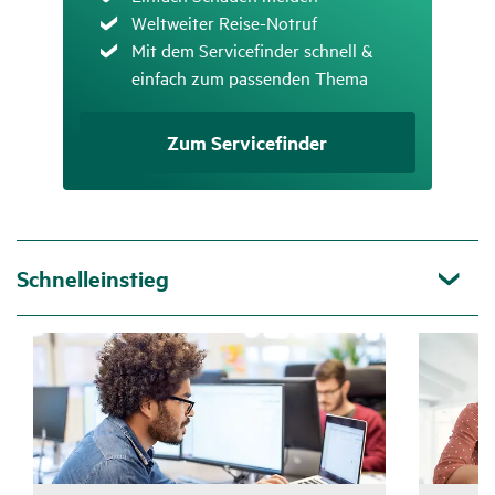
Zutreffend
Weltweiter Reise-Notruf
Zutreffend
Mit dem Servicefinder schnell &
einfach zum passenden Thema
Zum Service­finder
Schnelleinstieg