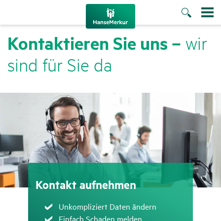
Kontak­tieren Sie uns –
wir
sind für Sie da
Kontakt aufnehmen
Zutreffend
Unkompliziert Daten ändern
Zutreffend
Einfach Schaden melden