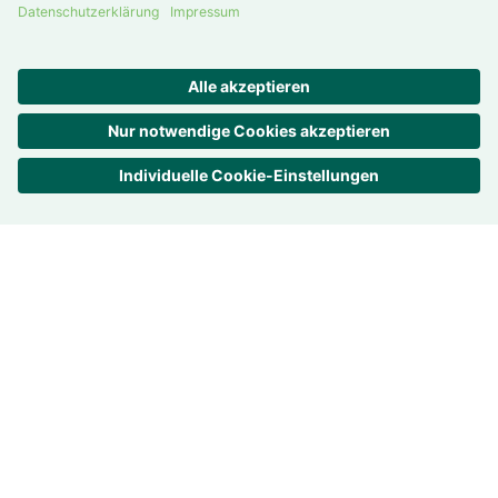
Deutschland
Trans­pa­renz ist uns wichtig
Bewer­tungen –
4.7
/
5
858
Rezensionen