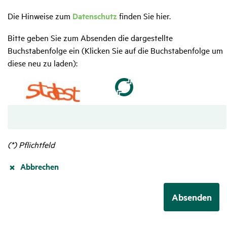
Kenntnis
Die Hinweise zum
Datenschutz
finden Sie hier.
genommen
und
Bitte geben Sie zum Absenden die dargestellte
stimme
Buchstabenfolge ein (Klicken Sie auf die Buchstabenfolge um
der
diese neu zu laden):
Verarbeitung
zum
Zwecke
der
Kontaktaufnahme
zu.
Diese
(*) Pflichtfeld
Angaben
Abbrechen
werden
nicht
für
Absenden
Absenden
Werbung
oder