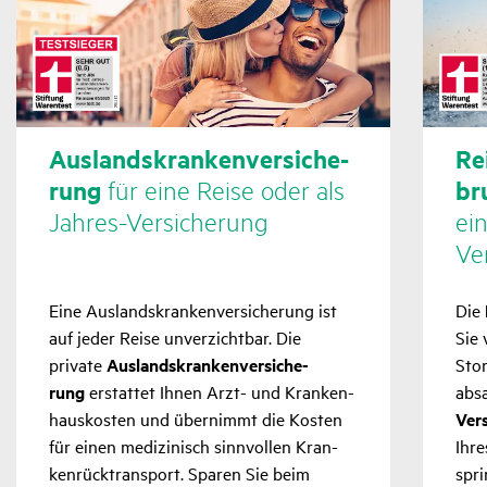
Auslands­kran­ken­ver­si­che­
Rei
rung
für eine Reise oder als
br
Jahres-Versi­che­rung
ei
Ver
Eine Auslands­kran­ken­ver­si­che­rung ist
Die
auf jeder Reise unver­zichtbar. Die
Sie 
private
Auslands­kran­ken­ver­si­che­
Stor
rung
erstattet Ihnen Arzt- und Kran­ken­
abs
haus­kosten und über­nimmt die Kosten
Vers
für einen medi­zi­nisch sinn­vollen Kran­
Ihre
ken­rück­trans­port. Sparen Sie beim
spri