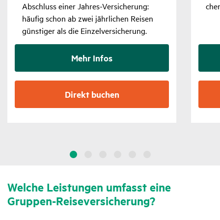
Abschluss einer Jahres-Versi­che­rung:
che
häufig schon ab zwei jähr­li­chen Reisen
güns­tiger als die Einzel­ver­si­che­rung.
Mehr Infos
Direkt buchen
Welche Leis­tungen umfasst eine
Gruppen-Reise­ver­si­che­rung?