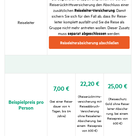
Reise­rück­tritts­ver­si­che­rung den Abschluss einer
Reise­leiter-Versi­che­rung
zusätz­li­chen
. Damit
sichern Sie sich für den Fall ab, dass Ihr Reise­
leiter komplett ausfällt und Sie die Reise als
Reise­leiter
Gruppe nicht mehr antreten wollen. Dieser Zusatz
separat abge­schlossen
muss
werden:
Reise­lei­ter­ab­si­che­rung abschließen
22,20 €
25,00 €
7,00 €
(Reise­rück­tritts­
(Reise­schutz
Beispiel­preis pro
(bei einer Reise­
ver­si­che­rung mit
Gold ohne Reise­
dauer von 4
Reise­ab­bruch-
Person
leiter-Absi­che­
Tagen, bis 64
Versi­che­rung
rung, bei einem
Jahre)
ohne Reise­leiter-
Reise­preis von
Absi­che­rung, bei
600 €)
einem Reise­preis
von 600 €)