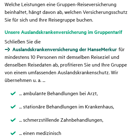
Welche Leistungen eine Gruppen-Reiseversicherung
beinhaltet, hängt davon ab, welchen Versicherungsschutz
Sie für sich und Ihre Reisegruppe buchen.
Unsere Auslands­kran­ken­ver­si­che­rung im Grup­pen­tarif
Schließen Sie die
Auslandskrankenversicherung der HanseMerkur
für
mindestens 10 Personen mit demselben Reiseziel und
denselben Reisedaten ab, profitieren Sie und Ihre Gruppe
von einem umfassenden Auslandskrankenschutz. Wir
übernehmen u. a. ...
Zutreffend
... ambulante Behandlungen bei Arzt,
Zutreffend
... stationäre Behandlungen im Krankenhaus,
Zutreffend
... schmerzstillende Zahnbehandlungen,
Zutreffend
... einen medizinisch