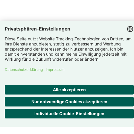
Deutschland
Trans­pa­renz ist uns wichtig
Bewer­tungen –
4.7
/
5
862
Rezensionen
Alle Bewertungen