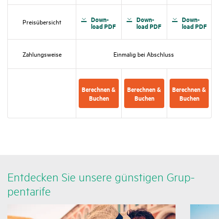
Down­
Down­
Down­
Preis­über­sicht
load PDF
load PDF
load PDF
Zahlungs­weise
Einmalig bei Abschluss
Berechnen &
Berechnen &
Berechnen &
Buchen
Buchen
Buchen
Entde­cken Sie unsere güns­tigen Grup­
pen­ta­rife