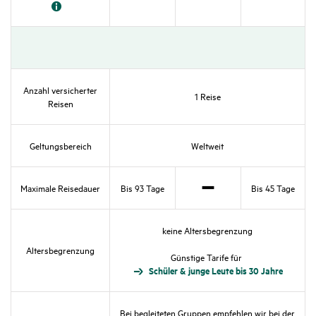
Nicht
Nicht
Zutref­
zutref­
zutref­
fend
fend
fend
Anzahl versi­cherter
1 Reise
Reisen
Geltungs­be­reich
Welt­weit
Maxi­male Reise­dauer
Bis 93 Tage
Bis 45 Tage
Nicht
zutref­
keine Alters­be­gren­zung
fend
Alters­be­gren­zung
Güns­tige Tarife für
Schüler & junge Leute bis 30 Jahre
Bei beglei­teten Gruppen empfehlen wir bei der