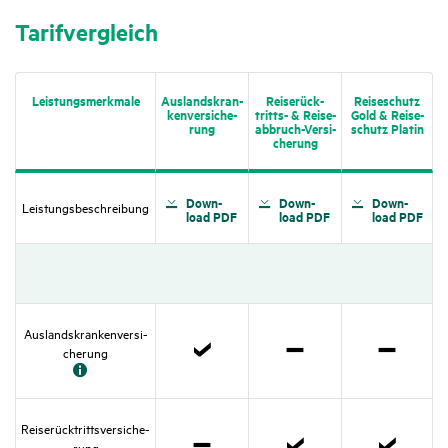
Tarif­ver­gleich
Leis­tungs­merk­male
Auslands­kran­
Reise­rück­
Reise­schutz
ken­ver­si­che­
tritts- & Reise­
Gold & Reise­
rung
ab­bruch-Versi­
schutz Platin
che­rung
Down­
Down­
Down­
Leis­tungs­be­schrei­bung
load PDF
load PDF
load PDF
Auslands­kran­ken­ver­si­
che­rung
Zutref­
Nicht
Nicht
fend
zutref­
zutref­
fend
fend
Reise­rück­tritts­ver­si­che­
rung