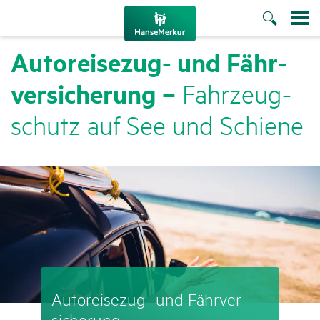
Auto­rei­sezug- und Fähr­
ver­si­che­rung –
Fahr­zeug­
schutz auf See und Schiene
Auto­rei­sezug- und Fähr­ver­
si­che­rung