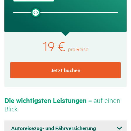
19
€
pro Reise
Jetzt buchen
Die wich­tigsten Leis­tungen –
auf einen
Blick
Autoreisezug- und Fährversicherung