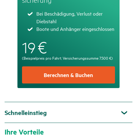
Zutreffend
Bei Beschädigung, Verlust oder
Diebstahl
Zutreffend
Boote und Anhänger eingeschlossen
€
19
(Beispielpreis pro Fahrt, Versicherungssumme 7.500 €)
Berechnen & Buchen
Schnelleinstieg
Ihre Vorteile