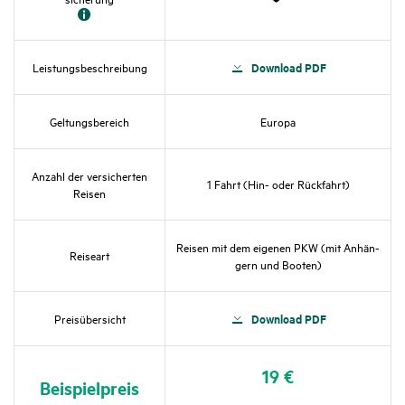
Zutref­
fend
Down­load PDF
Leis­tungs­be­schrei­bung
Geltungs­be­reich
Europa
Anzahl der versi­cherten
1 Fahrt (Hin- oder Rück­fahrt)
Reisen
Reisen mit dem eigenen PKW (mit Anhän­
Reiseart
gern und Booten)
Down­load PDF
Preis­über­sicht
19 €
Beispiel­preis