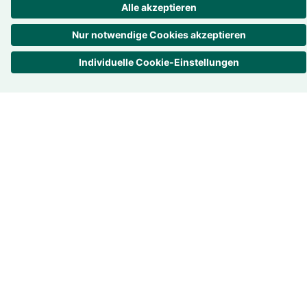
4.7
/
5
861
Rezensionen
Alle Bewertungen
über eKomi
Unter­nehmen
Übersicht
Kontakt
Über uns
Geschichte