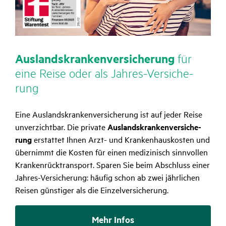
Auslands­kran­ken­ver­si­che­rung
für
eine Reise oder als Jahres-Versi­che­
rung
Eine Auslands­kran­ken­ver­si­che­rung ist auf jeder Reise
unver­zichtbar. Die private
Auslands­kran­ken­ver­si­che­
rung
erstattet Ihnen Arzt- und Kran­ken­haus­kosten und
über­nimmt die Kosten für einen medi­zi­nisch sinn­vollen
Kran­ken­rück­trans­port. Sparen Sie beim Abschluss einer
Jahres-Versi­che­rung: häufig schon ab zwei jähr­li­chen
Reisen güns­tiger als die Einzel­ver­si­che­rung.
Mehr Infos