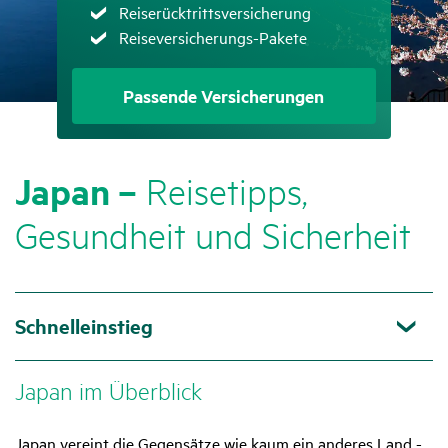
Zutreffend
Reiserücktrittsversicherung
Zutreffend
Reiseversicherungs-Pakete
Passende Versi­che­rungen
Japan –
Reise­tipps,
Gesund­heit und Sicher­heit
Schnelleinstieg
Japan im Über­blick
Japan vereint die Gegensätze wie kaum ein anderes Land -