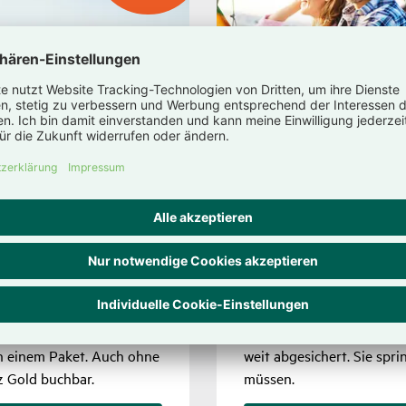
Reise­rück­trit
ne Reise
Versi­che­rung
Jahres-Versi­c
 Auslands­reise in einem
Die
Reise­rück­tritts­ver­si­
Reise­rück­tritts­ver­si­che­
teuren Stor­nie­rungen, w
si­che­rung, Reise­ge­päck-
Reise­ab­bruch-Versi­che­ru
n einem Paket. Auch ohne
weit abge­si­chert. Sie spr
tz Gold buchbar.
müssen.