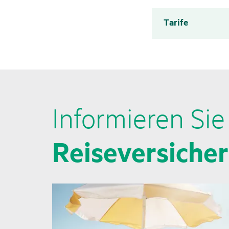
Tarife
Infor­mieren Sie
Reise­ver­si­che