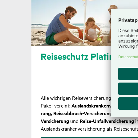
Reise­schutz Platin
für ei
Alle wich­tigen Reise­ver­si­che­rungen für eine
Paket vereint:
Auslands­kran­ken­ver­si­che­rung, 
rung, Reise­ab­bruch-Versi­che­rung, Notfall-Ver
Versi­che­rung
und
Reise-Unfall­ver­si­che­rung
i
Auslands­kran­ken­ver­si­che­rung als Reise­schu