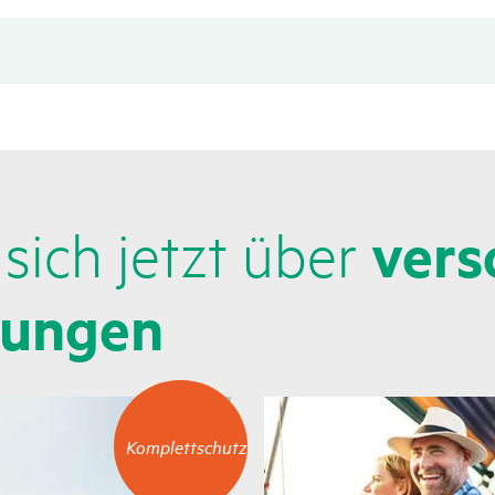
 sich jetzt über
vers
­rungen
Komplettschutz
Komplettschutz