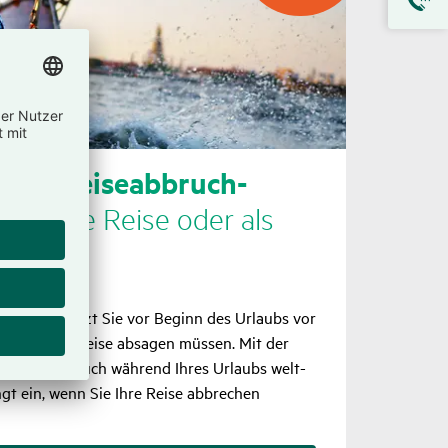
ts- & Reise­ab­bruch-
für eine Reise oder als
he­rung
che­rung
schützt Sie vor Beginn des Urlaubs vor
enn Sie Ihre Reise absagen müssen. Mit der
ng
sind Sie auch während Ihres Urlaubs welt­
ingt ein, wenn Sie Ihre Reise abbre­chen