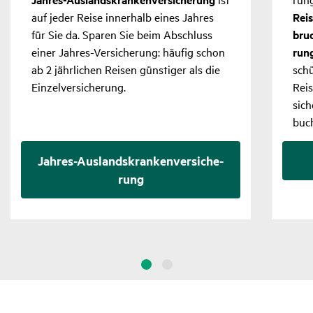
auf jeder Reise inner­halb eines Jahres
Reis
für Sie da. Sparen Sie beim Abschluss
bruc
einer Jahres-Versi­che­rung: häufig schon
run
ab 2 jähr­li­chen Reisen güns­tiger als die
schü
Einzel­ver­si­che­rung.
Reis
si­c
buc
Jahres-Auslands­kran­ken­ver­si­che­
rung