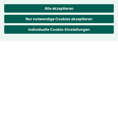
Deutschland
Trans­pa­renz ist uns wichtig
Bewer­tungen –
4.7
/
5
857
Rezensionen