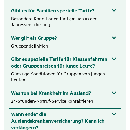
Gibt es für Familien spezielle Tarife?
Besondere Konditionen für Familien in der
Zutref­
Jahresversicherung
Hilfs­mittel zur Gewähr­leis­tung einer vorüber­ge­henden
fend
Versor­gung
Wer gilt als Gruppe?
Gruppendefinition
Zutref­
Gibt es spezielle Tarife für Klassenfahrten
Schwan­ger­schafts­be­hand­lungen bei Kompli­ka­tionen,
fend
oder Gruppenreisen für junge Leute?
Früh- und Fehl­ge­burt
Günstige Konditionen für Gruppen von jungen
Leuten
Zutref­
Was tun bei Krankheit im Ausland?
Schwan­ger­schafts­un­ter­su­chungen (5x) und Entbin­
fend
24-Stunden-Notruf-Service kontaktieren
dungen, wenn die Schwan­ger­schaft während der Reise
eintritt
Wann endet die
Auslandskrankenversicherung? Kann ich
verlängern?