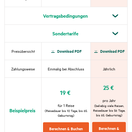
Vertrags­be­din­gungen
Sonder­ta­rife
Down­load PDF
Down­load PDF
Preis­über­sicht
Zahlungs­weise
Einmalig bei Abschluss
Jähr­lich
25 €
19 €
pro Jahr
für 1 Reise
(beliebig viele Reisen,
Beispiel­preis
Reise­dauer bis 56 Tage,
(Reise­dauer bis 10 Tage, bis 65.
bis 65. Geburtstag)
Geburtstag)
Berechnen &
Berechnen & Buchen