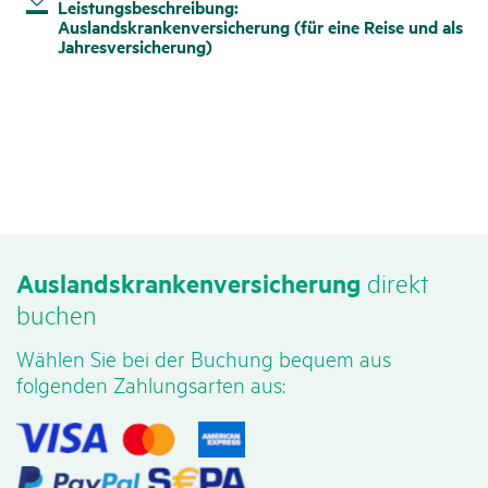
Leistungsbeschreibung:
Preisübersicht: Auslandskrankenversicherung (für
Versicherungsbedingungen:
Auslandskrankenversicherung (für eine Reise und als
eine Reise)
Auslandskrankenversicherung (für eine Reise)
Jahresversicherung)
Informationsblatt zu Versicherungsprodukten:
Preisübersicht: Auslandskrankenversicherung (als
Versicherungsbedingungen:
Auslandskrankenversicherung (für eine Reise)
Jahresversicherung)
Auslandskrankenversicherung (als
Jahresversicherung)
Informationsblatt zu Versicherungsprodukten:
Auslandskrankenversicherung (als
Jahresversicherung)
Auslands­kran­ken­ver­si­che­rung
direkt
buchen
Wählen Sie bei der Buchung bequem aus
folgenden Zahlungsarten aus: