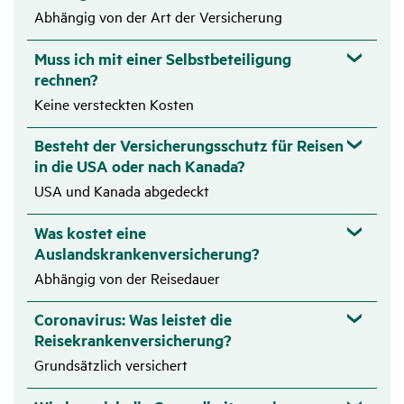
Zutref­
Abhängig von der Art der Versicherung
Notwen­dige Heil­be­hand­lung des neuge­bo­renen Kindes
fend
bei Früh­ge­burten im Ausland
Muss ich mit einer Selbstbeteiligung
rechnen?
Keine versteckten Kosten
Zutref­
Bergungs-/​Trans­port-/​Über­füh­rungs-/​Bestat­tungs­
fend
Besteht der Versicherungsschutz für Reisen
kosten
in die USA oder nach Kanada?
USA und Kanada abgedeckt
Such, Bergungs- und Rettungs­ein­sätze aufgrund eines
Unfalles bis
Was kostet eine
Auslandskrankenversicherung?
15.000 €
Abhängig von der Reisedauer
Ambu­lanter Trans­port zum nächs­ter­reich­baren Arzt/​
Coronavirus: Was leistet die
Kran­ken­haus und zurück in die Unter­kunft
Reisekrankenversicherung?
Grundsätzlich versichert
Zutref­