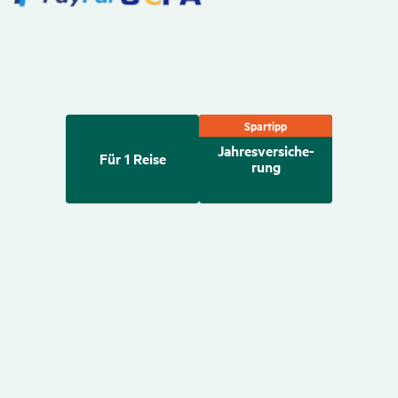
Spartipp
Jahres­ver­si­che­
Für 1 Reise
rung
Für 1 Reise
€
19
(Beispielpreis für 1 Reise, Reisedauer 10 Tage, bis zum 65.
Geburtstag)