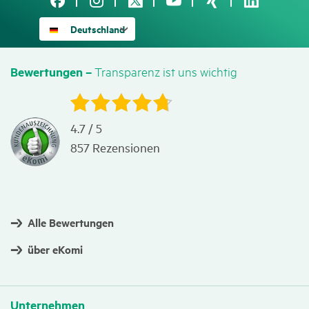
Deutschland
Trans­pa­renz ist uns wichtig
Bewer­tungen –
4.7
/
5
857
Rezensionen
Alle Bewertungen
über eKomi
Unter­nehmen