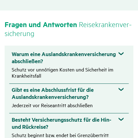
50 €
Fragen und Antworten
Reise­kran­ken­ver­
Schmerz­stil­lende Zahn­be­hand­lungen, Zahn­fül­lungen in
si­che­rung
einfa­cher Ausfüh­rung, sowie Repa­ra­turen von vorhan­
denem Zahn­er­satz
Warum eine Auslandskrankenversicherung
abschließen?
Zutref­
Schutz vor unnötigen Kosten und Sicherheit im
Medi­ka­mente und Verbands­mittel
fend
Krankheitsfall
Gibt es eine Abschlussfrist für die
Zutref­
Auslandskrankenversicherung?
Heil­mittel:
fend
Jederzeit vor Reiseantritt abschließen
Strahlen, Licht- und sons­tige physi­ka­li­sche
Besteht Versicherungsschutz für die Hin-
Behand­lungen
und Rückreise?
Massagen, Packungen, Inha­la­tionen und Kran­ken­
Schutz beginnt bzw. endet bei Grenzübertritt
gym­nastik