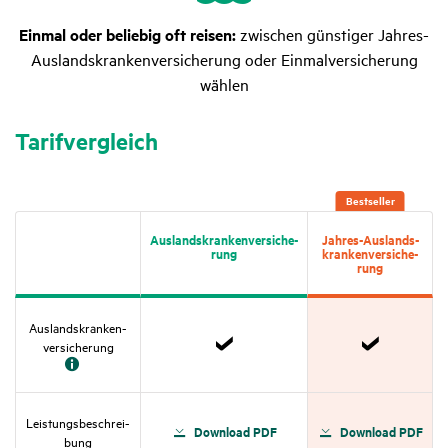
Einmal oder beliebig oft reisen:
zwischen günstiger Jahres-
Auslandskrankenversicherung oder Einmalversicherung
wählen
Tarif­ver­gleich
Best­seller
Auslands­kranken­versi­che­
Jahres-Auslands­
rung
kran­ken­ver­si­che­
rung
Auslands­kran­ken­
ver­si­che­rung
Zutref­
Zutref­
fend
fend
Leis­tungs­be­schrei­
Down­load PDF
Down­load PDF
bung