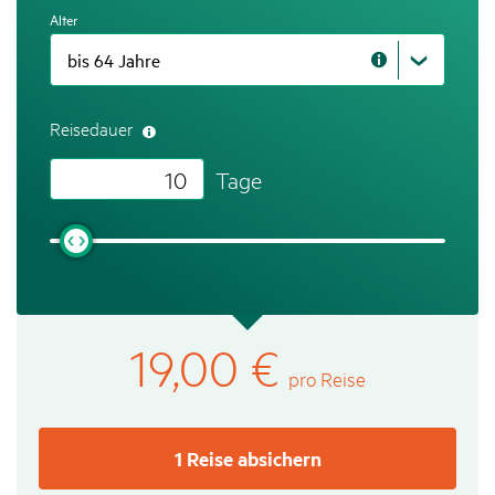
zum
Alter
Formularfeld
Hinweis
zum
Formularfeld
Reisedauer
Tage
19,00
€
pro Reise
1 Reise absichern