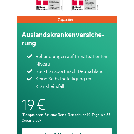
Topseller
Topseller
Auslands­kran­ken­ver­si­che­
rung
Zutreffend
Behandlungen auf Privatpatienten-
Niveau
Zutreffend
Rücktransport nach Deutschland
Zutreffend
Keine Selbstbeteiligung im
Krankheitsfall
€
19
(Beispielpreis für eine Reise, Reisedauer 10 Tage, bis 65.
Geburtstag)