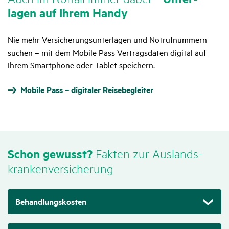
lagen auf Ihrem Handy
Erfor­dert eine Erkran­kung über das ursprüng­liche Ende
des Versi­che­rungs­schutzes hinaus eine Heil­be­hand­lung,
verlän­gert sich der Versi­che­rungs­schutz bis zur Wieder­
Nie mehr Versicherungsunterlagen und Notrufnummern
her­stel­lung der Trans­port­fä­hig­keit.
suchen – mit dem Mobile Pass Vertragsdaten digital auf
Ihrem Smartphone oder Tablet speichern.
Zutref­
Mobile Pass – digitaler Reisebegleiter
Selbst­be­halt
fend
Kein Selbst­be­halt
Schon gewusst?
Fakten zur Auslands­
kran­ken­ver­si­che­rung
Behandlungskosten