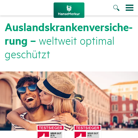
Auslands­kran­ken­ver­si­che­
rung –
welt­weit optimal
geschützt