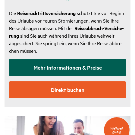
Die
Reise­rück­tritts­ver­si­che­rung
schützt Sie vor Beginn
des Urlaubs vor teuren Stor­nie­rungen, wenn Sie Ihre
Reise absagen müssen. Mit der
Reise­ab­bruch-Versi­che­
rung
sind Sie auch während Ihres Urlaubs welt­weit
abge­si­chert. Sie springt ein, wenn Sie Ihre Reise abbre­
chen müssen.
Mehr Infor­ma­tionen & Preise
Direkt buchen
Weltweit
Weltweit
gültig
gültig