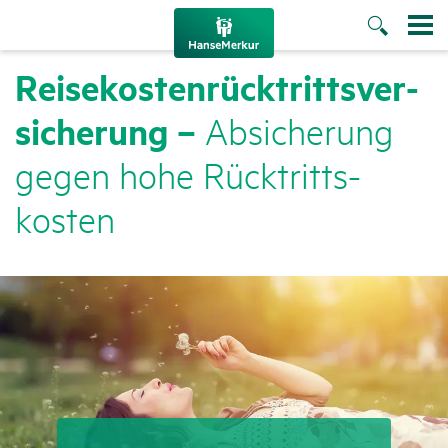
Reise­kos­ten­rück­tritts­ver­
si­che­rung –
Absi­che­rung
gegen hohe Rück­tritts­
kosten