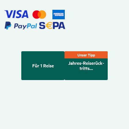
Unser Tipp
Jahres-Reise­rück­
Für 1 Reise
tritts...
Für 1 Reise
€
55