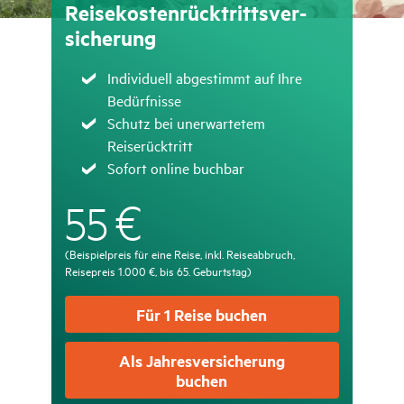
Reise­kos­ten­rück­tritts­ver­
si­che­rung
Zutreffend
Individuell abgestimmt auf Ihre
Bedürfnisse
Zutreffend
Schutz bei unerwartetem
Reiserücktritt
Zutreffend
Sofort online buchbar
€
55
(Beispielpreis für eine Reise, inkl. Reiseabbruch,
Reisepreis 1.000 €, bis 65. Geburtstag)
Für 1 Reise buchen
Als Jahres­ver­si­che­rung
buchen