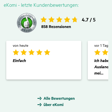
eKomi - letzte Kunden­be­wer­tungen:
4.7 /
5
858
Rezensionen
von heute
vor 1 Tag
Einfach
Ich habe e
Auslandsk
mei...
Alle Bewertungen
über eKomi