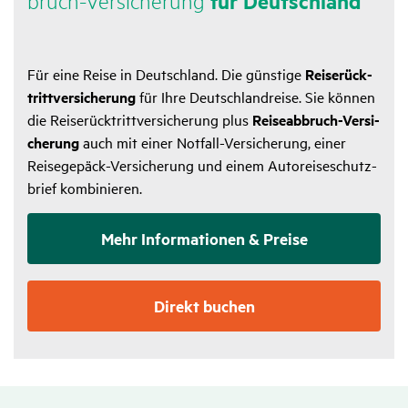
bruch-Versi­che­rung
für Deutsch­land
Für eine Reise in Deutsch­land. Die güns­tige
Reise­rück­
tritt­ver­si­che­rung
für Ihre Deutsch­land­reise. Sie können
die Reise­rück­tritt­ver­si­che­rung plus
Reise­ab­bruch-Versi­
che­rung
auch mit einer Notfall-Versi­che­rung, einer
Reise­ge­päck-Versi­che­rung und einem Auto­rei­se­schutz­
brief kombi­nieren.
Mehr Infor­ma­tionen & Preise
Direkt buchen