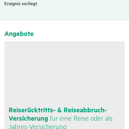
Ereignis vorliegt.
Ange­bote
Reise­rück­tritts- & Reise­ab­bruch-
Versi­che­rung
für eine Reise oder als
Jahres-Versi­che­rung