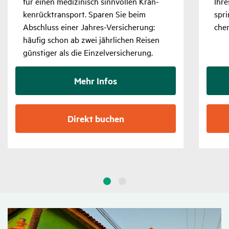
für einen medi­zi­nisch sinn­vollen Kran­
Ihre
ken­rück­trans­port. Sparen Sie beim
spri
Abschluss einer Jahres-Versi­che­rung:
che
häufig schon ab zwei jähr­li­chen Reisen
güns­tiger als die Einzel­ver­si­che­rung.
Mehr Infos
Direkt buchen