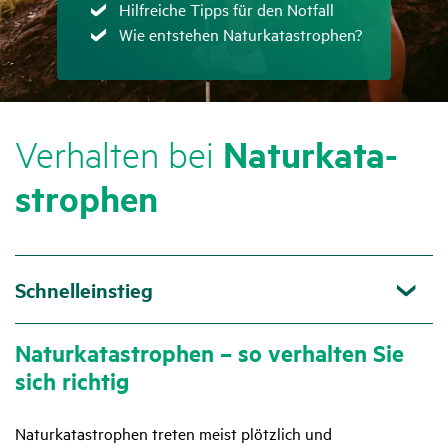
Zutreffend
Hilfreiche Tipps für den Notfall
Zutreffend
Wie entstehen Naturkatastrophen?
Natur­ka­ta­
Verhalten bei
stro­phen
Schnelleinstieg
Natur­ka­ta­stro­phen – so verhalten Sie
sich richtig
Naturkatastrophen treten meist plötzlich und