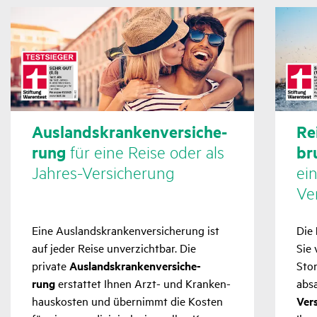
Auslands­kran­ken­ver­si­che­
Rei
rung
für eine Reise oder als
br
Jahres-Versi­che­rung
ei
Ver
Eine Auslands­kran­ken­ver­si­che­rung ist
Die
auf jeder Reise unver­zichtbar. Die
Sie 
private
Auslands­kran­ken­ver­si­che­
Stor
rung
erstattet Ihnen Arzt- und Kran­ken­
abs
haus­kosten und über­nimmt die Kosten
Vers