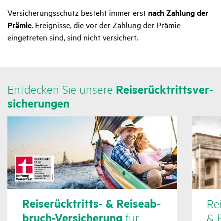
Versicherungsschutz besteht immer erst
nach Zahlung der
Prämie
. Ereignisse, die vor der Zahlung der Prämie
eingetreten sind, sind nicht versichert.
Entde­cken Sie unsere
Reise­rück­tritts­ver­
si­che­rungen
Reise­rück­tritts- & Reise­ab­
Rei
bruch-Versi­che­rung
für
& R