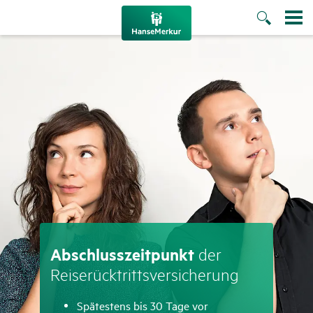
Abschluss­zeit­punkt
der
Reise­rück­tritts­ver­si­che­rung
Spätestens bis 30 Tage vor