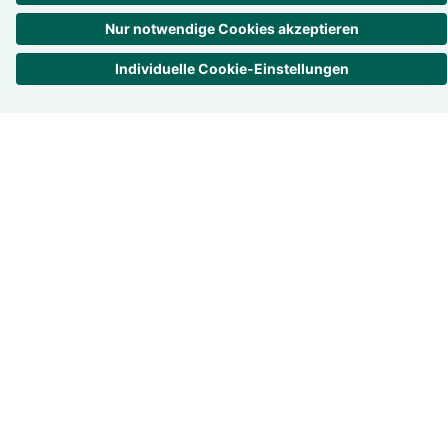
Trans­pa­renz ist uns wichtig
Bewer­tungen –
4.7
/
5
857
Rezensionen
Alle Bewertungen
über eKomi
Unter­nehmen
Übersicht