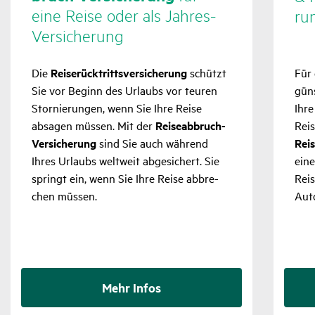
eine Reise oder als Jahres-
ru
Versi­che­rung
Die
Reise­rück­tritts­ver­si­che­rung
schützt
Für 
Sie vor Beginn des Urlaubs vor teuren
gün
Stor­nie­rungen, wenn Sie Ihre Reise
Ihre
absagen müssen. Mit der
Reise­ab­bruch-
Reis
Versi­che­rung
sind Sie auch während
Rei
Ihres Urlaubs welt­weit abge­si­chert. Sie
eine
springt ein, wenn Sie Ihre Reise abbre­
Rei
chen müssen.
Aut
Mehr Infos