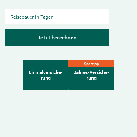
Reisedauer in Tagen
Gültiger
Eintrag.
Jetzt berechnen
Spartipp
Einmal­ver­si­che­
Jahres-Versi­che­
rung
rung
Einmal­ver­si­che­rung
Zutreffend
Medi­zi­ni­sche Behand­lungen