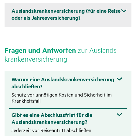
Auslandskrankenversicherung (für eine Reise
oder als Jahresversicherung)
Auslands­kranken­versi­che­rung
Fragen und Antworten
zur Auslands­
Die Auslands­kran­ken­ver­si­che­rung dient der Absi­che­rung
anfal­lender Kosten bei Erkran­kungen, Unfällen und sons­
kran­ken­ver­si­che­rung
tigen gesund­heit­li­chen Kompli­ka­tionen. Sie deckt den
Kranken- sowie Rück­trans­port ab und stellt diverse
Warum eine Auslandskrankenversicherung
Betreu­ungs- und Service­leis­tungen mithilfe des 24-
abschließen?
Stunden-Notruf-Services zur Verfü­gung.
Schutz vor unnötigen Kosten und Sicherheit im
Krankheitsfall
Heil­be­hand­lungs­kosten
Gibt es eine Abschlussfrist für die
Ambu­lante Behand­lung beim Arzt
Auslandskrankenversicherung?
Jederzeit vor Reiseantritt abschließen