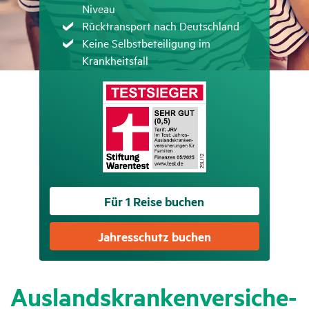
Niveau
Zutreffend
Rücktransport nach Deutschland
Zutreffend
Keine Selbstbeteiligung im
Krankheitsfall
Für 1 Reise buchen
Jahres­schutz buchen
Auslands­kran­ken­ver­si­che­