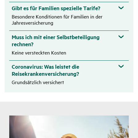
Zutref­
Statio­näre Heil­be­hand­lung im Kran­ken­haus
Gibt es für Familien spezielle Tarife?
fend
Besondere Konditionen für Familien in der
Jahresversicherung
Zutref­
Wahl­weise alter­nativ Kran­ken­haus­ta­ge­geld bis zu 30
fend
Muss ich mit einer Selbstbeteiligung
Tage, pro Tag
rechnen?
Keine versteckten Kosten
50 €
Coronavirus: Was leistet die
Schmerz­stil­lende Zahn­be­hand­lungen, Zahn­fül­lungen in
Reisekrankenversicherung?
einfa­cher Ausfüh­rung, sowie Repa­ra­turen von vorhan­
Grundsätzlich versichert
denem Zahn­er­satz
Zutref­
Medi­ka­mente und Verbands­mittel
fend
Zutref­