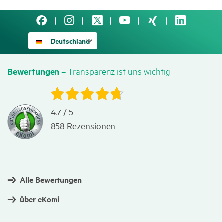
Deutschland
Trans­pa­renz ist uns wichtig
Bewer­tungen –
4.7
/
5
858
Rezensionen
Alle Bewertungen
über eKomi