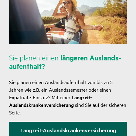
Heil­mittel:
fend
Strahlen, Licht- und sons­tige physi­ka­li­sche
Behand­lungen
Massagen, Packungen, Inha­la­tionen und Kran­ken­
gym­nastik
Sie planen einen
längeren Auslands­
auf­ent­halt?
Zutref­
Hilfs­mittel zur Gewähr­leis­tung einer vorüber­ge­henden
fend
Versor­gung
Sie planen einen Auslandsaufenthalt von bis zu 5
Jahren wie z.B. ein Auslandssemester oder einen
Expatriate-Einsatz? Mit einer
Langzeit-
Zutref­
Auslandskrankenversicherung
sind Sie auf der sicheren
Schwan­ger­schafts­be­hand­lungen bei Kompli­ka­tionen,
fend
Seite.
Früh- und Fehl­ge­burt
Lang­zeit-Auslands­kran­ken­ver­si­che­rung