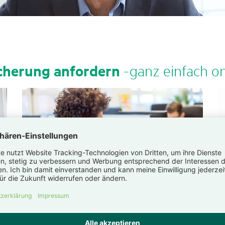
­che­rung anfor­dern
-ganz einfach on
Bestä­ti­gung Auslands­
rei­se­kran­ken­ver­si­che­