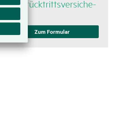
Reise­rück­tritts­ver­si­che­
rung
Zum Formular