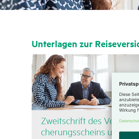
Unter­lagen zur Reise­ver­si
Zweit­schrift des Versi­
che­rungs­scheins und