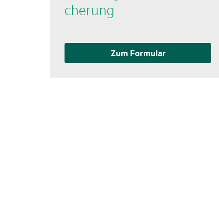
che­rung
Zum Formular
©2026 HanseMerkur