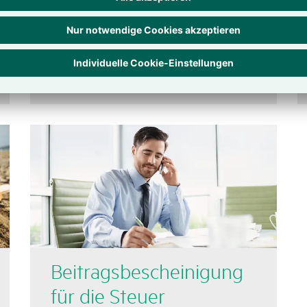
rung
Zum Formular
Beitrags­be­schei­ni­gung
für die Steuer