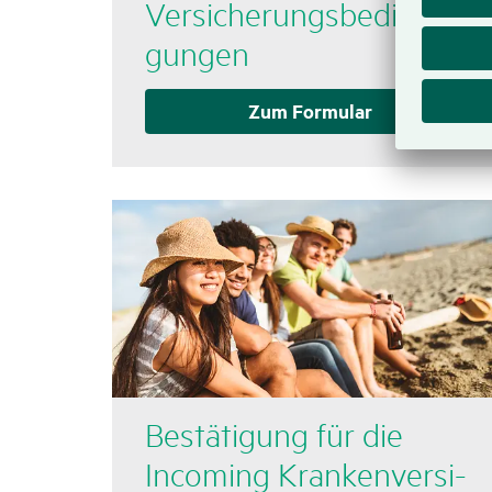
Versi­che­rungs­be­din­
gungen
Zum Formular
Bestä­ti­gung für die
Inco­ming Kran­ken­ver­si­