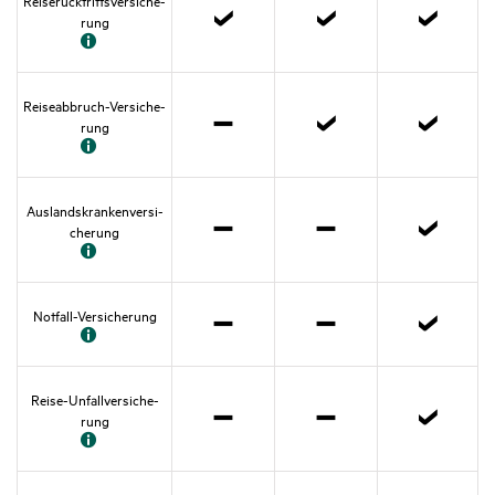
Reise­rück­tritts­versi­che­
rung
Zutref­
Zutref­
Zutref­
fend
fend
fend
Reise­ab­bruch­-Versi­che­
rung
Nicht
Zutref­
Zutref­
zutref­
fend
fend
fend
Auslands­kran­ken­ver­si­
che­rung
Nicht
Nicht
Zutref­
zutref­
zutref­
fend
fend
fend
Notfall-Versi­che­rung
Nicht
Nicht
Zutref­
zutref­
zutref­
fend
fend
fend
Reise-Unfall­ver­si­che­
rung
Nicht
Nicht
Zutref­
zutref­
zutref­
fend
fend
fend