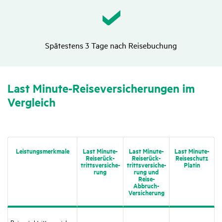
Spätestens 3 Tage nach Reisebuchung
Last Minute-Reise­ver­si­che­rungen im
Vergleich
Leis­tungs­merk­male
Last Minute-
Last Minute-
Last Minute-
Reise­rück­
Reise­rück­
Reise­schutz
tritts­versi­che­
tritts­versi­che­
Platin
rung
rung und
Reise-
Abbruch-
Versi­che­rung