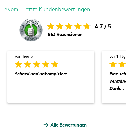
eKomi - letzte Kunden­be­wer­tungen:
4.7 /
5
863
Rezensionen
von heute
vor 1 Tag
Schnell und unkomplziert
Eine sehr 
verständli
Dank...
Alle Bewertungen