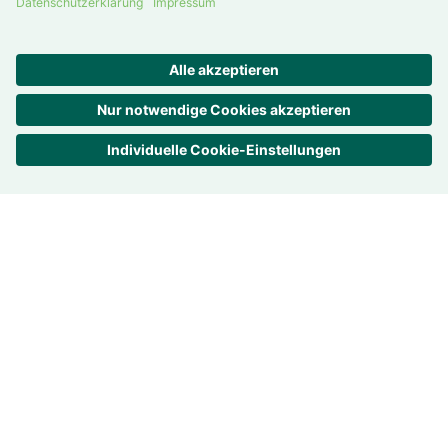
Deutschland
Trans­pa­renz ist uns wichtig
Bewer­tungen –
4.7
/
5
863
Rezensionen