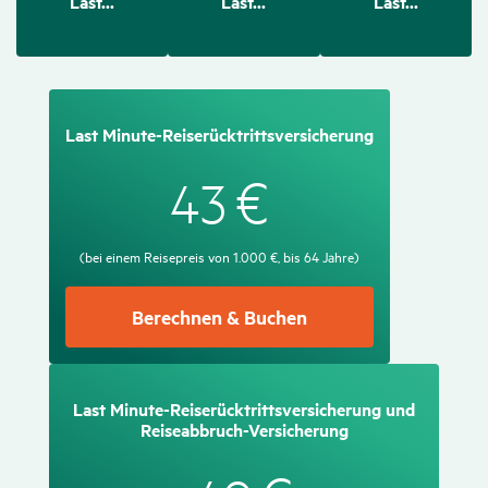
Last...
Last...
Last...
Last Minute-Reise­rück­tritts­ver­si­che­rung
€
43
(bei einem Reise­preis von 1.000 €, bis 64 Jahre)
Berechnen & Buchen
Last Minute-Reise­rück­tritts­ver­si­che­rung und
Reise­ab­bruch-Versi­che­rung