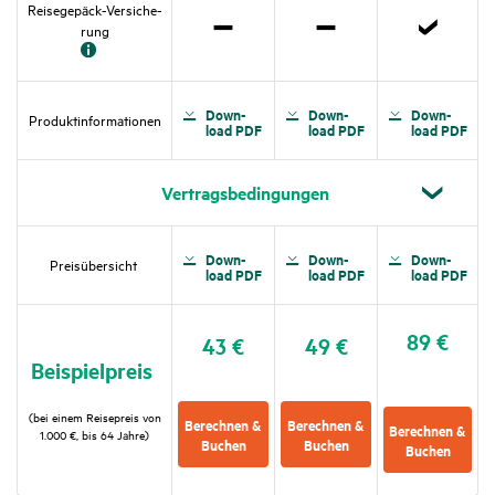
Reise­ge­päck-Versi­che­
rung
Nicht
Nicht
Zutref­
zutref­
zutref­
fend
fend
fend
Down­
Down­
Down­
Produkt­in­for­ma­tionen
load PDF
load PDF
load PDF
Vertrags­be­din­gungen
Down­
Down­
Down­
Preis­über­sicht
load PDF
load PDF
load PDF
89 €
43 €
49 €
Beispiel­preis
(bei einem Reise­preis von
Berechnen &
Berechnen &
Berechnen &
1.000 €, bis 64 Jahre)
Buchen
Buchen
Buchen