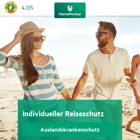
4.7/5
Indi­vi­du­eller Reise­schutz
Auslands­kran­ken­schutz