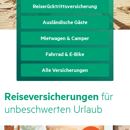
Reise­rück­tritts­ver­si­che­rung
Auslän­di­sche Gäste
Miet­wagen & Camper
Fahrrad & E-Bike
Alle Versi­che­rungen
Reise­ver­si­che­rungen
für
unbe­schwerten Urlaub