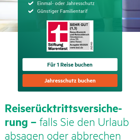
Zutreffend
Einmal- oder Jahresschutz
Zutreffend
Günstiger Familientarif
Für 1 Reise buchen
Jahres­schutz buchen
Reise­rück­tritts­ver­si­che­
rung –
falls Sie den Urlaub
absagen oder abbre­chen