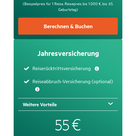
(Beispielpreis für 1 Reise, Reisepreis bis 1.000 €, bis. 65.
Geburtstag)
Berechnen & Buchen
Jahres­ver­si­che­rung
Zutreffend
Reiserücktrittsversicherung
Zutreffend
Reise­ab­bruch-Versi­che­rung (optional)
Weitere Vorteile
€
55