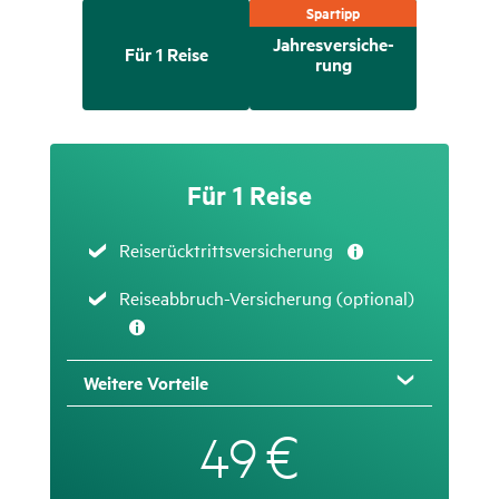
Spartipp
Jahres­ver­si­che­
Für 1 Reise
rung
Für 1 Reise
Zutreffend
Reiserücktrittsversicherung
Zutreffend
Reise­ab­bruch-Versi­che­rung (optional)
Weitere Vorteile
€
49